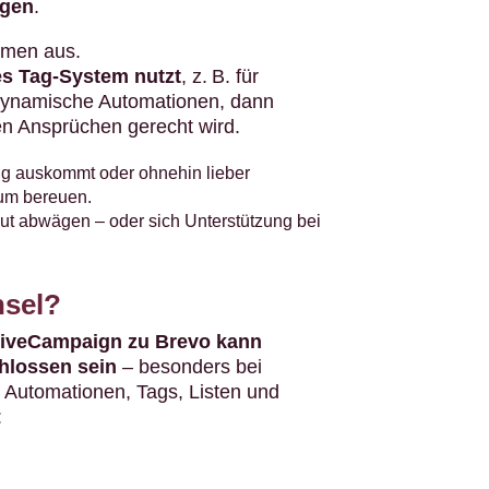
ngen
.
mmen aus.
es Tag-System nutzt
, z. B. für
dynamische Automationen, dann
en Ansprüchen gerecht wird.
g auskommt oder ohnehin lieber
aum bereuen.
 gut abwägen – oder sich Unterstützung bei
hsel?
iveCampaign zu Brevo kann
hlossen sein
– besonders bei
 Automationen, Tags, Listen und
: