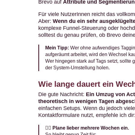
Brevo auf
Attribute und Segmentieru
Für viele NutzerInnen reicht das vollko
Aber:
Wenn du ein sehr ausgeklügelt
komplexe Funnel-Steuerung oder hoch
solltest du genau prüfen, ob Brevo dein
Mein Tipp:
Wer ohne aufwendiges Taggin
aufgeräumt arbeitet, wird den Wechsel k
Wer hingegen stark auf Tags setzt, sollte
der System-Umstellung holen.
Wie lange dauert ein Wec
Die gute Nachricht:
Ein Umzug von Act
theoretisch in wenigen Tagen abgesc
einfachen Setups. Wenn du jedoch viele
Kontaktformulare nutzt, empfehle ich dir
🧘‍♀️
Plane lieber mehrere Wochen ein.
So bleibt genug Zeit für: