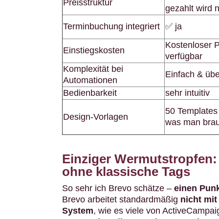
Preisstruktur
gezahlt wird 
Terminbuchung integriert
✅ ja
Kostenloser 
Einstiegskosten
verfügbar
Komplexität bei
Einfach & übe
Automationen
Bedienbarkeit
sehr intuitiv
50 Templates 
Design-Vorlagen
was man brau
Einziger Wermutstropfen: 
ohne klassische Tags
So sehr ich Brevo schätze –
einen Pun
Brevo arbeitet standardmäßig
nicht mi
System
, wie es viele von ActiveCampai