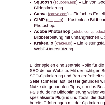
Squoosh
(
) – Ein von Goo
squoosh.app
Bildoptimierung.
Canva
(
) – Einfaches Erstel
canva.com
GIMP
(
) – Kostenlose Bildbear
gimp.org
Photoshop.
Adobe Photoshop
(
adobe.com/product
Bildbearbeitung mit umfangreichen Op
Kraken.io
(
) – Ein leistungsf
kraken.io
WebP-Unterstützung.
Bilder spielen eine zentrale Rolle für di
SEO deiner Website. Mit der richtigen 
SEO-Optimierung und Barrierefreiheit s
Seite schneller lädt, besser gefunden wir
Nutze die genannten Tipps, um das Best
Falls du deine Bildoptimierung weiter ve
spezialisierte Plugins und Tools, die di
bereits Erfahrungen mit der Optimierung